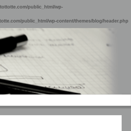
tottotte.com/public_html/wp-
ttotte.com/public_html/wp-content/themes/blog/header.php