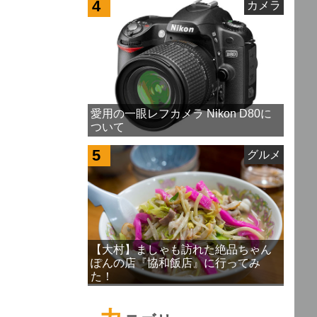
4
カメラ
愛用の一眼レフカメラ Nikon D80に
ついて
5
グルメ
【大村】ましゃも訪れた絶品ちゃん
ぽんの店『協和飯店』に行ってみ
た！