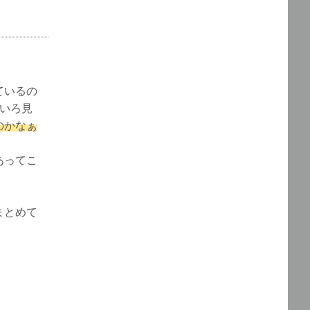
ているの
いろ見
のかなぁ
あってこ
まとめて