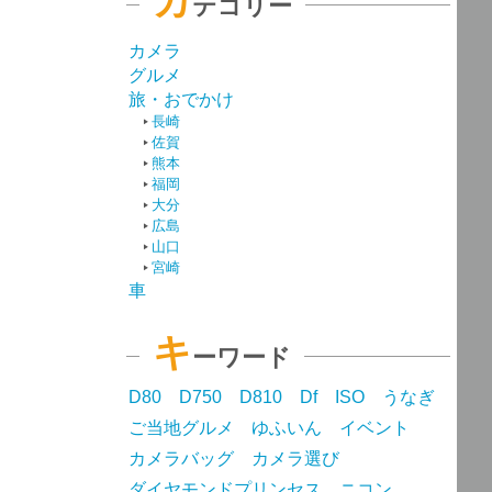
カ
テゴリー
カメラ
グルメ
旅・おでかけ
長崎
佐賀
熊本
福岡
大分
広島
山口
宮崎
車
キ
ーワード
D80
D750
D810
Df
ISO
うなぎ
ご当地グルメ
ゆふいん
イベント
カメラバッグ
カメラ選び
ダイヤモンドプリンセス
ニコン