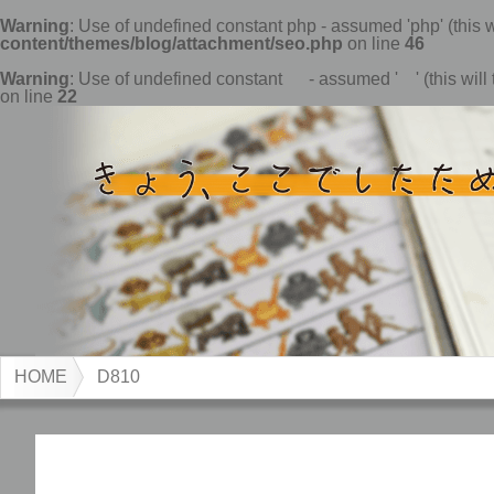
Warning
: Use of undefined constant php - assumed 'php' (this w
content/themes/blog/attachment/seo.php
on line
46
Warning
: Use of undefined constant - assumed ' ' (this will t
on line
22
HOME
D810