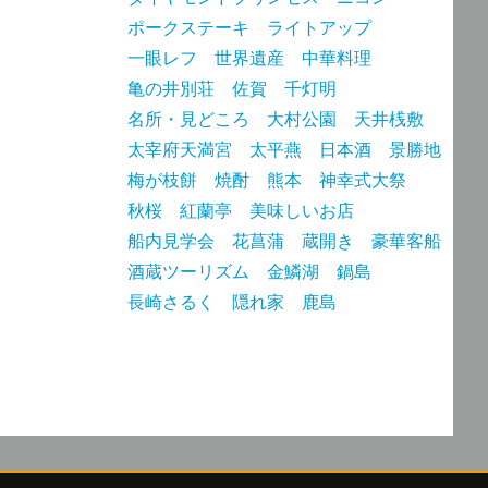
ポークステーキ
ライトアップ
一眼レフ
世界遺産
中華料理
亀の井別荘
佐賀
千灯明
名所・見どころ
大村公園
天井桟敷
太宰府天満宮
太平燕
日本酒
景勝地
梅が枝餅
焼酎
熊本
神幸式大祭
秋桜
紅蘭亭
美味しいお店
船内見学会
花菖蒲
蔵開き
豪華客船
酒蔵ツーリズム
金鱗湖
鍋島
長崎さるく
隠れ家
鹿島