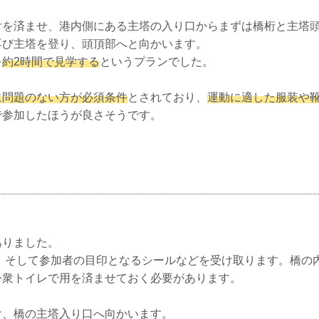
付を済ませ、港内側にある主塔の入り口からまずは橋桁と主塔
再び主塔を登り、頭頂部へと向かいます。
を
約2時間で見学する
というプランでした。
に問題のない方が必須条件
とされており、
運動に適した服装や
で参加したほうが良さそうです。
ありました。
帯、そして参加者の目印となるシールなどを受け取ります。橋の
公衆トイレで用を済ませておく必要があります。
け、橋の主塔入り口へ向かいます。