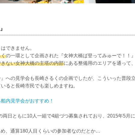
』
りはできません。
るく
の一環として企画された『女神大橋ば登ってみゅーで！！
できない女神大橋の主塔の内部
にある整備用のエリアを通って
号』への見学会も長崎さるくの企画でしたが、こういった普段
ていると長崎市民でも楽しめますね。
る船内見学会がおすすめ！
の両日ともに10人一組で4組づつ募集されており、2015年5月
ため、通算180人目くらいの参加者なのだとか…