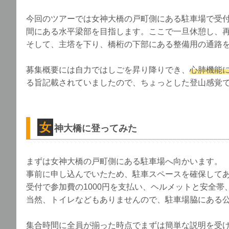
今回のツアーでは女神大橋の戸町側にある駐車場で受
間にある水平梁部を目指します。ここで一旦休憩し、
そして、主塔を下り、橋桁の下部にある整備用の通路
募集概要には自力ではしごを昇り降りでき、
心肺機能
る旨記載されていましたので、ちょっとした登山感覚
女
神大橋に登ってみた
まずは女神大橋の戸町側にある駐車場へ向かいます。
事前に申し込んでいたため、駐車スペースを確保して
受付で参加費の1000円を支払い、ヘルメットと安全
当然、トイレなどもありませんので、駐車場脇にある
集合時間に全員が揃った時点でまずは簡単な説明を受