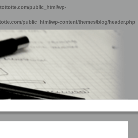
tottotte.com/public_html/wp-
ttotte.com/public_html/wp-content/themes/blog/header.php