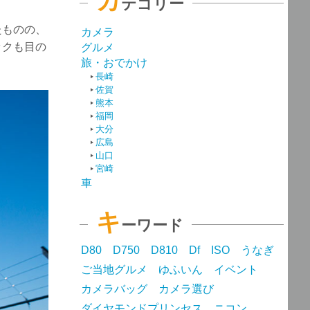
カ
テゴリー
たものの、
カメラ
ックも目の
グルメ
旅・おでかけ
長崎
佐賀
熊本
福岡
大分
広島
山口
宮崎
車
キ
ーワード
D80
D750
D810
Df
ISO
うなぎ
ご当地グルメ
ゆふいん
イベント
カメラバッグ
カメラ選び
ダイヤモンドプリンセス
ニコン