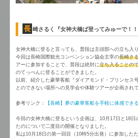
長
崎さるく『女神大橋ば登ってみゅーで！！
女神大橋に登ると言っても、普段は主頭部への立ち入
今回は長崎国際観光コンベンション協会主宰の
長崎さ
アーに参加することで、普段は絶対に
立ち入ることの
のてっぺんに登ることができました。
以前、紹介した豪華客船『ダイアモンド・プリンセス
とのできない場所への見学会や体験ツアーが企画され
参考リンク：
【長崎】夢の豪華客船を手軽に体感でき
今回の女神大橋に登るという企画は、10月17日と18日
たのについで二度目の開催となりました。
私は10月18日の第一回目（10時5分出発）に参加した