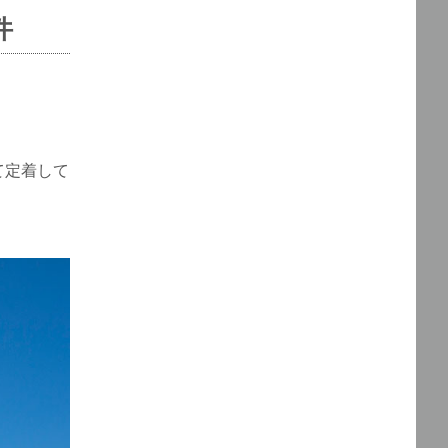
件
て定着して