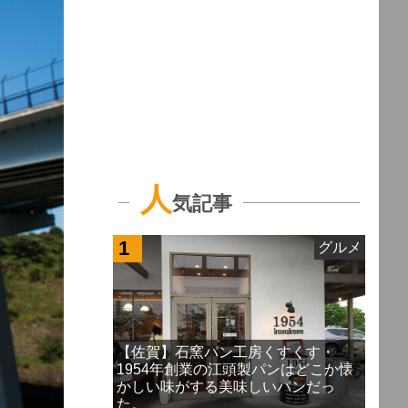
人
気記事
1
グルメ
【佐賀】石窯パン工房くすくす・
1954年創業の江頭製パンはどこか懐
かしい味がする美味しいパンだっ
た。