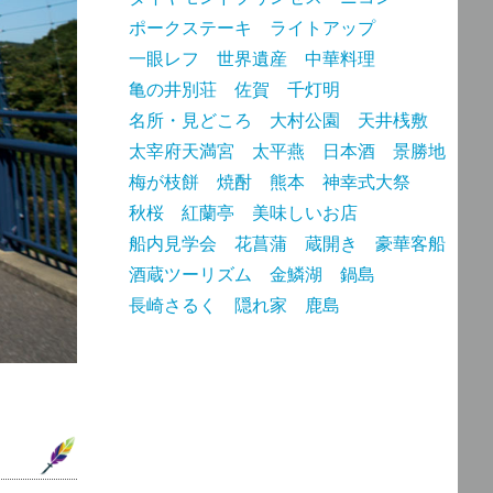
ポークステーキ
ライトアップ
一眼レフ
世界遺産
中華料理
亀の井別荘
佐賀
千灯明
名所・見どころ
大村公園
天井桟敷
太宰府天満宮
太平燕
日本酒
景勝地
梅が枝餅
焼酎
熊本
神幸式大祭
秋桜
紅蘭亭
美味しいお店
船内見学会
花菖蒲
蔵開き
豪華客船
酒蔵ツーリズム
金鱗湖
鍋島
長崎さるく
隠れ家
鹿島