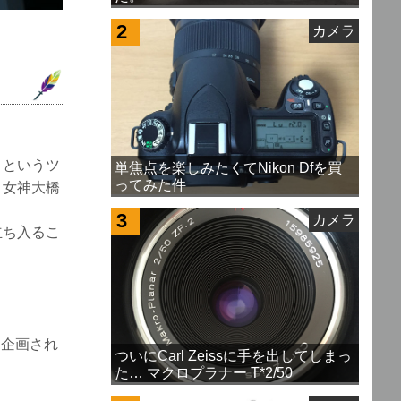
2
カメラ
』というツ
単焦点を楽しみたくてNikon Dfを買
ってみた件
、女神大橋
3
カメラ
立ち入るこ
に企画され
ついにCarl Zeissに手を出してしまっ
た… マクロプラナー T*2/50