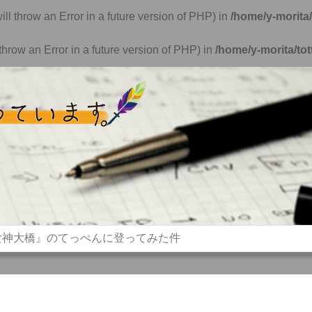
ill throw an Error in a future version of PHP) in
/home/y-morita/
hrow an Error in a future version of PHP) in
/home/y-morita/to
女神大橋』のてっぺんに登ってみた件