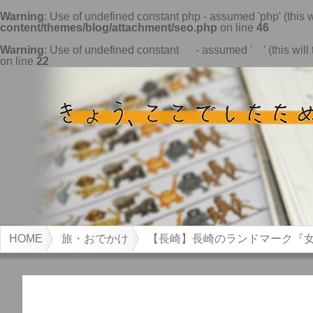
Warning
: Use of undefined constant php - assumed 'php' (this w
content/themes/blog/attachment/seo.php
on line
46
Warning
: Use of undefined constant - assumed ' ' (this will t
on line
22
HOME
旅・おでかけ
【長崎】長崎のランドマーク『