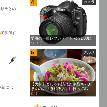
4
カメラ
頭頂部との
靴
で参加す
愛用の一眼レフカメラ Nikon D80に
ついて
5
グルメ
【大村】ましゃも訪れた絶品ちゃん
内部には
ぽんの店『協和飯店』に行ってみ
た！